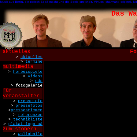
Musik aus Berlin, die tierisch Spaß macht und die Seele streichelt. Virtuos, charmant, originell
Das Wa
Fo
aktuelles
>
aktuelles
>
termine
multimedia
>
hörbeispiele
>
videos
>
cds
> fotogalerie
für
veranstalter
>
presseinfo
>
pressefotos
>
pressestimmen
>
referenzen
>
technikliste
>
plakat logo uä
zum stöbern
>
wallahalla